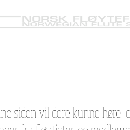
e
NFF
Ny side
Ny side
Ny side
Ny
ne siden vil dere kunne høre 
inger fra fløytister, og medlem