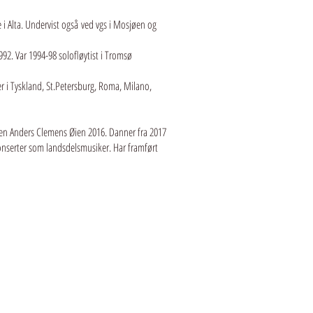
i Alta. Undervist også ved vgs i Mosjøen og
92. Var 1994-98 solofløytist i Tromsø
er i Tyskland, St.Petersburg, Roma, Milano,
ten Anders Clemens Øien 2016. Danner fra 2017
konserter som landsdelsmusiker. Har framført