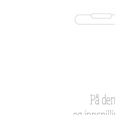
HJEM
Ny side
Ny sid
På den
og innspill