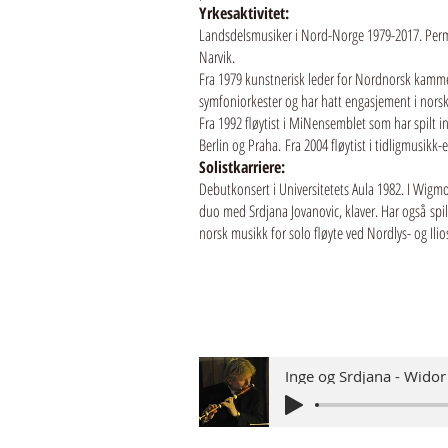
Yrkesaktivitet:
Landsdelsmusiker i Nord-Norge 1979-2017. Permis
Narvik.
Fra 1979 kunstnerisk leder for Nordnorsk kammero
symfoniorkester og har hatt engasjement i norsk
Fra 1992 fløytist i MiNensemblet som har spilt in
Berlin og Praha.
Fra 2004 fløytist i tidligmusikk
Solistkarriere:
Debutkonsert i Universitetets Aula 1982. I Wig
duo med Srdjana Jovanovic, klaver. Har også spil
norsk musikk for solo fløyte ved Nordlys- og Ilio
Inge og Srdjana - Widor