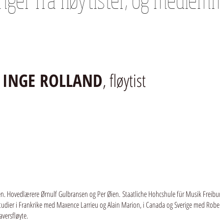
INGE ROLLAND
, fløytist
. Hovedlærere Ørnulf Gulbransen og Per Øien.
Staatliche Hohcshule für Musik Freibur
tudier i Frankrike med Maxence Larrieu og Alain Marion, i Canada og Sverige med Rober
versfløyte.