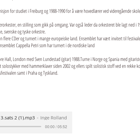
jon for studiet i Freiburg og 1988-1990 for å være hovedlærer ved videregående skole 
rkester, en stilling som gikk på omgang. Var også leder da orkesteret ble lagt ned i 19
e, svenske og tyske orkestre.
n flere CDer og turnert i mange europeiske land. Ensemblet har vært invitert til festival
-ensemblet Cappella Petri som har turnert i de nordiske land
more Hall, London med Sven Lundestad (gitar) 1988.Turne i Norge og Spania med gitaris
t solostykker med hammerklaver siden 2002 og ellers spilt solistisk stoff ved en rekke 
sfestivalen samt i Praha og Tyskland.
 3.sats 2 (1).mp3
Inge Rolland
00:00 / 05:52