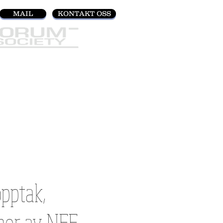
MAIL
KONTAKT OSS
 side
Ny side
MER
opptak,
mer av NFF.