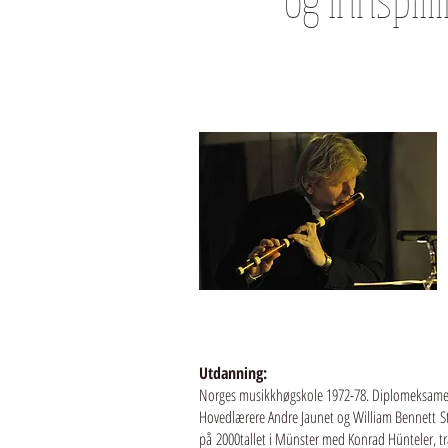
Utdanning:
Norges musikkhøgskole 1972-78. Diplomeksamen
Hovedlærere Andre Jaunet og William Bennett
S
på 2000tallet i Münster med Konrad Hünteler, tra