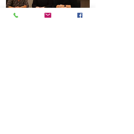
Juryen hadde en vanskelig jobb med å komme frem
til vinner i hver klasse, da nivået i hver klasse var
meget høyt.
Fra venstre: Trine Knutsen, Nina Barkenes og
Carina Y. Amundsen
Alle deltagerne samlet, sammen med styret i
Norsk Fløyteforum. Klikk på bildet for å se alle
deltagerne.
Tusen takk til våre sponsorer, og
bidragsytere, som gjorde