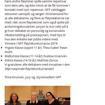
høre andre fløytister spille samme repertoar
som dem selv, og ikke minst at de får kommer i
kontakt med nytt repertoar. NFF vektlegger
dessuten samspill, og sørget i Kristiansand for
at alle deltakerne, og flere av fløytelærerne var
med i det store fløytekoret som også spilte på
avslutningskonserten. Juryen la stor vekt på å
gi hver deltaker en personlig og konstruktiv
tilbakemelding på prestasjonen, med tips til
hva den enkelte bør jobbe videre med.
Vinnere i NFF fløytekonkurranse 2019:
Yngste klasse (opptil 11 år): Thea Isabel Trøan
Holm
Mellomste klasse (11-14 år): Evelina Innervik+
Eldste klasse (14-16 år): Mathias Zonca
Vi gratulerer alle deltakere med innsatsen i den
3dje nasjonale fløytekonkurransen!
Trine Knutsen, jury og styremedlem NFF