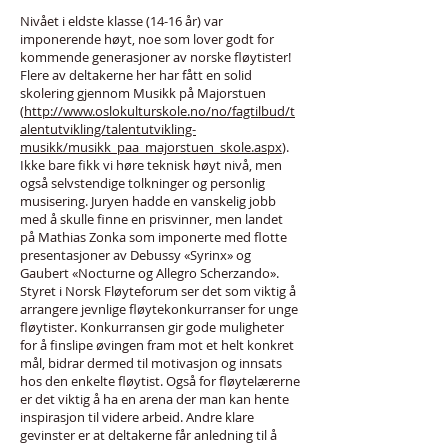
Nivået i eldste klasse (14-16 år) var
imponerende høyt, noe som lover godt for
kommende generasjoner av norske fløytister!
Flere av deltakerne her har fått en solid
skolering gjennom Musikk på Majorstuen
(
http://www.oslokulturskole.no/no/fagtilbud/t
alentutvikling/talentutvikling-
musikk/musikk_paa_majorstuen_skole.aspx
).
Ikke bare fikk vi høre teknisk høyt nivå, men
også selvstendige tolkninger og personlig
musisering. Juryen hadde en vanskelig jobb
med å skulle finne en prisvinner, men landet
på Mathias Zonka som imponerte med flotte
presentasjoner av Debussy «Syrinx» og
Gaubert «Nocturne og Allegro Scherzando».
Styret i Norsk Fløyteforum ser det som viktig å
arrangere jevnlige fløytekonkurranser for unge
fløytister. Konkurransen gir gode muligheter
for å finslipe øvingen fram mot et helt konkret
mål, bidrar dermed til motivasjon og innsats
hos den enkelte fløytist. Også for fløytelærerne
er det viktig å ha en arena der man kan hente
inspirasjon til videre arbeid. Andre klare
gevinster er at deltakerne får anledning til å