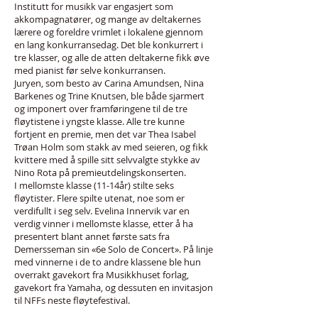
Institutt for musikk var engasjert som
akkompagnatører, og mange av deltakernes
lærere og foreldre vrimlet i lokalene gjennom
en lang konkurransedag. Det ble konkurrert i
tre klasser, og alle de atten deltakerne fikk øve
med pianist før selve konkurransen.
Juryen, som besto av Carina Amundsen, Nina
Barkenes og Trine Knutsen, ble både sjarmert
og imponert over framføringene til de tre
fløytistene i yngste klasse. Alle tre kunne
fortjent en premie, men det var Thea Isabel
Trøan Holm som stakk av med seieren, og fikk
kvittere med å spille sitt selvvalgte stykke av
Nino Rota på premieutdelingskonserten.
I mellomste klasse (11-14år) stilte seks
fløytister. Flere spilte utenat, noe som er
verdifullt i seg selv. Evelina Innervik var en
verdig vinner i mellomste klasse, etter å ha
presentert blant annet første sats fra
Demersseman sin «6e Solo de Concert». På linje
med vinnerne i de to andre klassene ble hun
overrakt gavekort fra Musikkhuset forlag,
gavekort fra Yamaha, og dessuten en invitasjon
til NFFs neste fløytefestival.