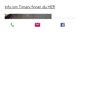
Info om Timani finner du HER
Foto: Oda Hveem
NORSK FLØYTEFORUM/
NORWEGIAN FLUTE SOCIETY
Organisasjonsnummer:
995 258 617
Contact by mail:
admin@flute.no
Forretningsadresse:
c/o Knut Magnus Bøen
Peragjerdet 4